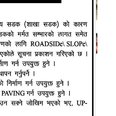
लक्ष्मीनियाँमा खेत
जोत्ने क्रममा ट्याक्टर
५
पल्टिदा चालकको
मृत्यु
६ वर्षसम्म सन्तान
४, फिनाम,
नभएपछि देवरसँग सुत्न
६
 थिए ।
दबाब दिन्थे श्रीमान्,
एकदिन अचानक….
चितुवालाई
ADVERTISEMENT
तुवा कसरी
े भन्नुभयो
भनाइ थियो
 टोकेर एक