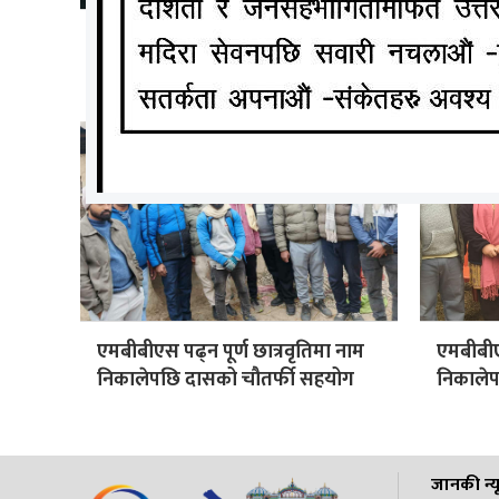
स्वर्गीय सुनिल थापाको अन्तिम चलचित्र
युवा नेत
कुम्भ
एमबीबीएस पढ्न पूर्ण छात्रवृतिमा नाम
एमबीबीएस
निकालेपछि दासको चौतर्फी सहयोग
निकालेप
जानकी न्य