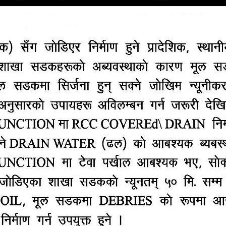
्क चितुवा मृतावस्थामा फेला परेको छ । गोरखा नगरपालिका–
ीयवासीले चितुवा मृतावस्थामा देखेपछि प्रहरीलाई जानकारी गराएको
 खटिएको टोलीले घटनास्थलमा पुगेर मुचुल्का तयार पारी मृत 
मुख अशोककुमार श्रेष्ठले जानकारी दिनुभयो । ‘वयस्क पोथी चि
्दा दुई वटा चितुवा जुधेर एउटा मरेको हुन सक्ने देखिएको छ’, उहाँल
 भाले र पोथी चितुवा जुधेको हुन सक्ने अनुमान गरिएको उहाँको 
कार्यालय प्रमुख श्रेष्ठले बताउनुभयो ।
े क्रम बढेको छ । गत भदौमा पनि आरुघाट गाउँपालिकामा कुकुरले