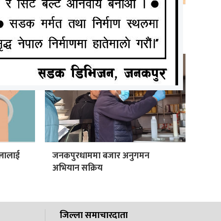
डर
मधेशमा शिक्षा अधिकार र
जवाफदेहीताबारे दुईदिने कार्यशाला
िलालाई
जनकपुरधाममा बजार अनुगमन
अभियान सक्रिय
जिल्ला समाचारदाता