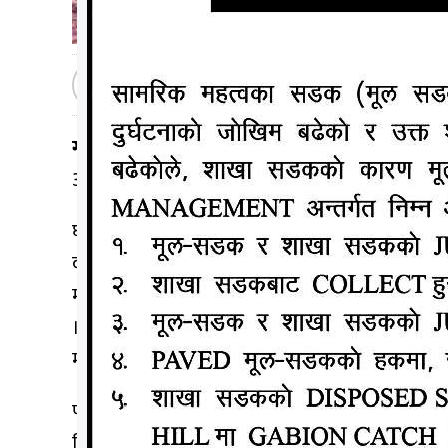
मधेशटप
२०७७ कार्तिक २७, बिहीबार १२:१४
गोरखा, २७ कात्तिक (मधेश टप):-
जिल्लामा एक वयस
आरुस्वाँरामा मृत पोथी चितुवा फेला परेको हो । स्थान
घटनाको जानकारी पाएलगत्तै डिभिजन वन कार्यालयबाट
वन कार्यालयमा आज ल्याइएको कार्यालय गोरखाका प्र
म¥यो भन्ने यकिन नै त भइसकेको छैन, घटनाको प्रकृति हेर
। मृत चितवाको शरीरमा चिथोरिएको जस्तो चोट रहेकाले
मृत चितुवाको अवस्था हेर्दा दुई दिनअघि मरेको हुन सक्ने 
पछिल्लो समय जिल्लाभित्र चितुवा मृतावस्थामा भेटिन
चितुवा मारिएको थियो ।