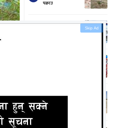
पक्राउ
अस्पतालमा शय्या र
Skip Ad
२
अक्सिजनको अभाव
सामाजिक कुरीति
३
हटाउँदै डा. यादबले गरे
आदर्श विवाह
सिके राउतका
कार्यकर्ताले धनुषामा
४
प्रधानाध्यापकलाई
चपलैचपलले पिटे