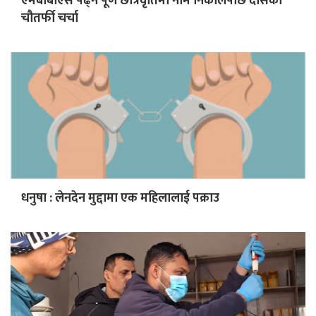
एमबीबीएस पढ्न पूर्ण छात्रवृतिमा नाम निकालेपछि दासको
चौतर्फी चर्चा
धनुषा : लेनदेन मुद्दामा एक महिलालाई पक्राउ