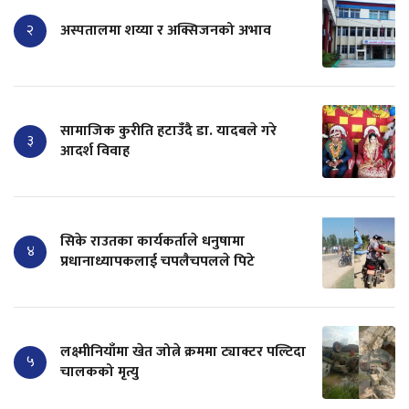
२
अस्पतालमा शय्या र अक्सिजनको अभाव
सामाजिक कुरीति हटाउँदै डा. यादबले गरे
३
आदर्श विवाह
सिके राउतका कार्यकर्ताले धनुषामा
४
प्रधानाध्यापकलाई चपलैचपलले पिटे
लक्ष्मीनियाँमा खेत जोत्ने क्रममा ट्याक्टर पल्टिदा
५
चालकको मृत्यु