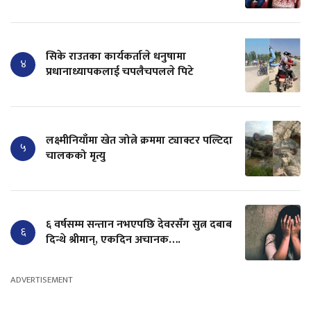
सिके राउतका कार्यकर्ताले धनुषामा
४
प्रधानाध्यापकलाई चपलैचपलले पिटे
लक्ष्मीनियाँमा खेत जोत्ने क्रममा ट्याक्टर पल्टिदा
५
चालकको मृत्यु
६ वर्षसम्म सन्तान नभएपछि देवरसँग सुत्न दबाब
६
दिन्थे श्रीमान्, एकदिन अचानक….
ADVERTISEMENT