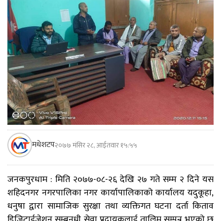
मधेशटप
२०७७ मंसिर २८, आईतवार १५:५५
जनकपुरधाम : मिति २०७७-०८-२६ देखि २७ गते सम्म २ दिने यस
शहिदनगर नगरपालिका नगर कार्यापालिकाको कार्यालय यदुकूहा,
धनुषा द्वारा सामाजिक सुरक्षा तथा व्यक्तिगत घटना दर्ता किताव
डिजिटाईजेशन सम्बनधी सेवा प्रदायकलाई तालिम सम्पन्र भएको छ