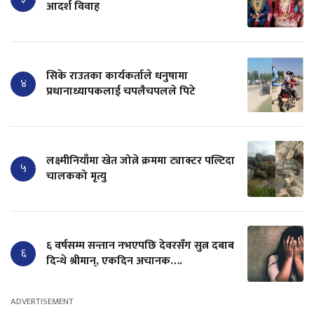
आदर्श विवाह
सिके राउतका कार्यकर्ताले धनुषामा
४
प्रधानाध्यापकलाई चपलैचपलले पिटे
लक्ष्मीनियाँमा खेत जोत्ने क्रममा ट्याक्टर पल्टिदा
५
चालकको मृत्यु
६ वर्षसम्म सन्तान नभएपछि देवरसँग सुत्न दबाब
६
दिन्थे श्रीमान्, एकदिन अचानक….
ADVERTISEMENT