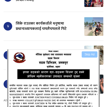
सिके राउतका कार्यकर्ताले धनुषामा
४
प्रधानाध्यापकलाई चपलैचपलले पिटे
लक्ष्मीनियाँमा खेत जोत्ने क्रममा ट्याक्टर पल्टिदा
५
Skip Ad
चालकको मृत्यु
६ वर्षसम्म सन्तान नभएपछि देवरसँग सुत्न दबाब
६
दिन्थे श्रीमान्, एकदिन अचानक….
ADVERTISEMENT