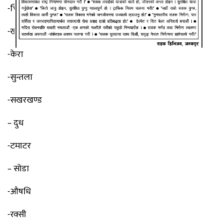
-चिनी
-खर्बुजा
-केरा
-सुन्तला
-सखरखण्ड
– दुध
-टमाटर
– सोडा
-औषधि
-रक्सी