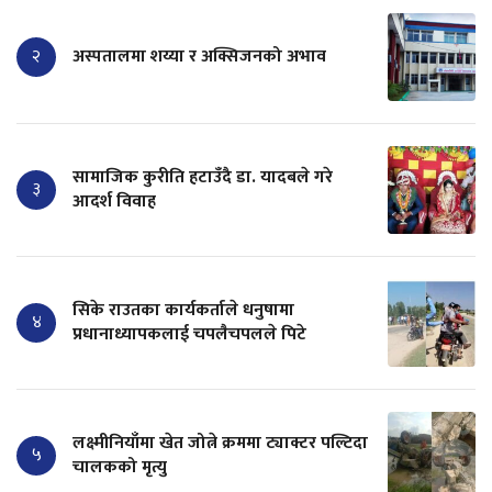
२
अस्पतालमा शय्या र अक्सिजनको अभाव
सामाजिक कुरीति हटाउँदै डा. यादबले गरे
३
आदर्श विवाह
सिके राउतका कार्यकर्ताले धनुषामा
४
प्रधानाध्यापकलाई चपलैचपलले पिटे
लक्ष्मीनियाँमा खेत जोत्ने क्रममा ट्याक्टर पल्टिदा
५
चालकको मृत्यु