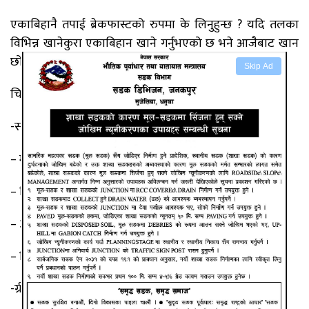
एकाबिहानै तपाई ब्रेकफास्टको रुपमा के लिनुहुन्छ ? यदि तलका
विभिन्न खानेकुरा एकाबिहान खाने गर्नुभएको छ भने आजैबाट खान
छोड्नुहोस् ।
Skip Ad
चिकित्सका अनुसार यि खानेकुरा विष बराबर हुन्छ ।
-सफ्ट ड्रिङ्स
– मसालेदार खाना
– चिसो पेय पदार्थ
– अमिलो फल
– चिया–कफी
-ग्रीन टि