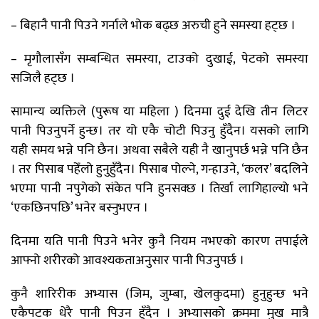
– बिहानै पानी पिउने गर्नाले भोक बढ्छ अरुची हुने समस्या हट्छ ।
– मृगौलासँग सम्बन्धित समस्या, टाउको दुखाई, पेटको समस्या
सजिलै हट्छ ।
सामान्य व्यक्तिले (पुरूष या महिला ) दिनमा दुई देखि तीन लिटर
पानी पिउनुपर्ने हुन्छ। तर यो एकै चोटी पिउनु हुँदैन। यसको लागि
यही समय भन्ने पनि छैन। अथवा सबैले यही नै खानुपर्छ भन्ने पनि छैन
। तर पिसाब पहेँलो हुनुहुँदैन। पिसाब पोल्ने, गन्हाउने, ‘कलर’ बदलिने
भएमा पानी नपुगेको संकेत पनि हुनसक्छ । तिर्खा लागिहाल्यो भने
‘एकछिनपछि’ भनेर बस्नुभएन ।
दिनमा यति पानी पिउने भनेर कुनै नियम नभएको कारण तपाईले
आफ्नो शरीरको आवश्यकताअनुसार पानी पिउनुपर्छ ।
कुनै शारिरीक अभ्यास (जिम, जुम्बा, खेलकुदमा) हुनुहुन्छ भने
एकैपटक धेरै पानी पिउन हुँदैन । अभ्यासको क्रममा मुख मात्रै