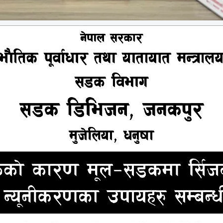
्दोलनका सहिद रामविवेक राउतकी धर्मपत्नी अनिला कुमारी याद
ार्यालयमा कार्यरत उनले मुख्य न्यायधिवक्ता ठाकुरले आफूला
िवक्ताको कार्यालयमा विगत ६ वर्षदेखि कार्यरत छु,’ उनले भनिन्,
फेस ठिक गरेर कार्यालयमा आऊ । फेसमा स्माइल ल्याऊ भन्नु हुन्