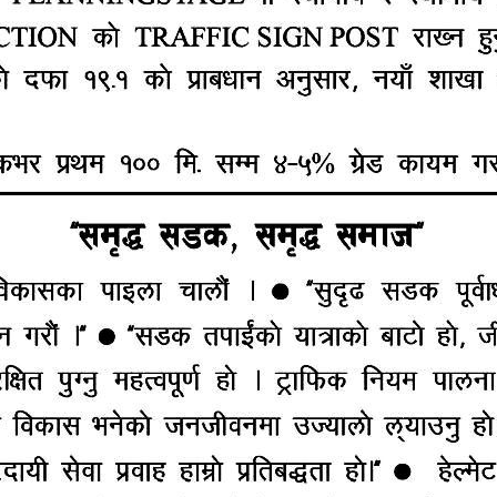
मिकतामा राखेको बताए ।
लाएर, त्यस कार्यालयका अन्य कर्मचारीहरुसँग र त्यसपछि दुबैजनासँ
गरेको पाइएमा सहिद परिवारलाई पनि कारबाही गरिनेछ ।’
धेस आन्दोलनका सहिद परिवारका एक एक जना सदस्यलाई प्रदेश स
 थियो । सोही निर्णयअनुरुप अनिलालाई कार्यालय सहयोगी पदमा
रा ७ महिनाको पेटमै हुँदा रामविवेकको २०७२ साल भदौ २३ गते
प्रहरीको गोली लागि मृत्यु भएको थियो ।