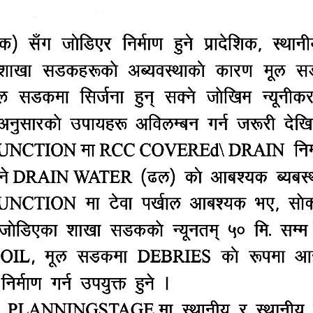
ौखिक रुपमा भन्दा म उसलाई सम्झाउँछु भन्नुभयो । तर, फेरि म मा
त्रीलाई लिखित रुपमै मुख्य न्यायधिवक्ताविरुद्ध निवेदन दिन गइन्
ई मुख्यमन्त्री तथा मन्त्रिपरिषद्को कार्यालयबाट फर्काए ।
ोलाएर मुख्य न्याधिवक्ता ठाकुरले मैले भनेको नमानेको खण्डमा
हयोगी यादवले बताइन् ।
माथि लगाएको आरोप निराधार रहेको बताए । उनले भने, ‘एकचोटी मैल
िएँ । तर, उनले हराइदिइन् । त्यसपछि मैले कराएपछि उनले म म
 प्रदेश सरकारले दिएको जागिर कसैले भन्दैमा नखोसिने बताए । 