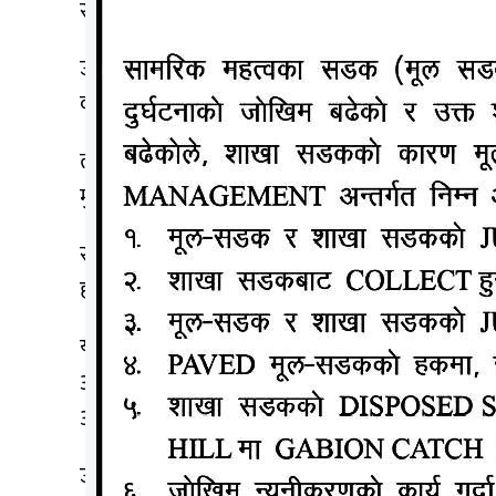
स्माईल ल्याएनौ भने काम गर्न नआउनु भनेर भन्नुहुन्छ ।’
उनले दुःखेसो पोखिन्, ‘मुख्यमन्त्री सरलाई एक पटक म
व्यवहार भयो ।’
त्यस्तै व्यवहार रहेपछि उनले यही साउन १४ मा मुख्यमन्
मुख्यमन्त्रीले म सम्झाउँछु भन्दै निवेदन दर्ता नगरी उनला
साउन १२ गते कार्यालय समयपछि आफ्नो कार्यकक्षमा ब
हालतमा करारको म्याद नथप्ने भनेर भनेको कार्यालय स
यता मुख्य न्यायधिवक्ता वीरेन्द्र कुमार ठाकुरले आफू
अदालतको महत्त्वपूर्ण कागजात उनलाई राख्न दिएको थ
आरोप लगाएको हो ।’
उता मुख्यमन्त्री सरोजकुमार यादवले सहिद परिवारलाई