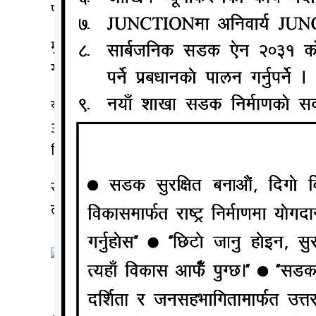
परिवारलाई प्रदेश सरकारले सम्मानका साथ उच्च प्राथ
मुख्यमन्त्री यादवले भने, ‘दुवै पक्षलाई पालो पालो बो
गरेर दोषी मुख्य न्यायधिवक्ता भए उनैलाई नभए गल्ती 
यसअघि लालबाबु राउत नेतृत्वको प्रदेश सरकारले म
अन्तर्गतका कार्यालयमा जागिर दिने निर्णय गरेको
नियुक्ति दिइएको थियो ।
सहिद रामविवेककी पत्नी अनिलाको एउटा छोरा छ । छो
लागि गरिएको मधेस आन्दोलनको बेला प्रदर्शनको क्रममा 