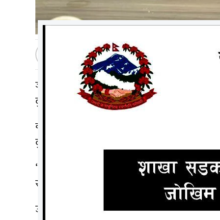
मधेशटप
२०८० श्रावण १९, शुक्रबार १९:२५
जनकवुरधाम । मुख्य न्यायधिवक्ता ठाकुरले मधेस आन
दुर्व्यवहार गरेको आरोप लागेको हो ।
कार्यालय स्थापनाकालदेखि नै मुख्य न्याधिवक्ता क
दुर्व्यवहार गर्दै मानसिक यातना दिएको बताएकी छिन् ।
‘मधेस प्रदेश सरकारको कानुनी सल्लाहकार मुख्य न्यायध
सरले मलाई जहिल्यै गलत नजरले हेर्नुहुन्छ ।’
उनीले अगाडि भनिन्, ‘मलाई मुख्य न्याधिवक्ता सरले 