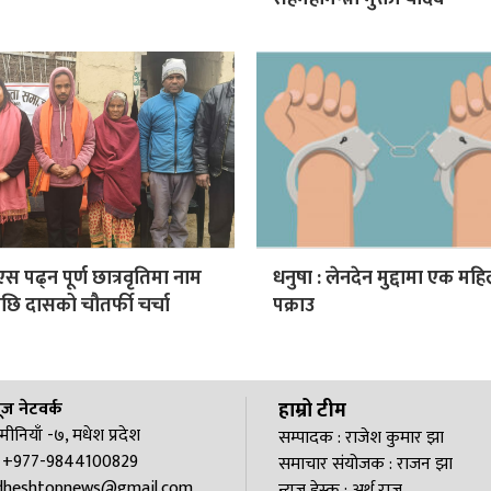
 पढ्न पूर्ण छात्रवृतिमा नाम
धनुषा : लेनदेन मुद्दामा एक मह
छि दासको चौतर्फी चर्चा
पक्राउ
हाम्रो टीम
ूज नेटवर्क
ष्मीनियाँ -७, मधेश प्रदेश
सम्पादक : राजेश कुमार झा
ं. : +977-9844100829
समाचार संयोजक : राजन झा
heshtopnews@gmail.com
न्यूज डेस्क : अर्थ राज