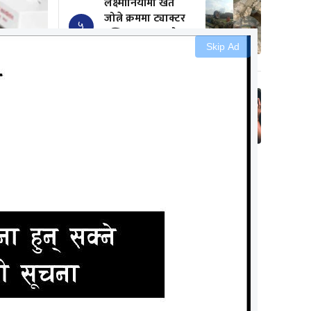
लक्ष्मीनियाँमा खेत
जोत्ने क्रममा ट्याक्टर
५
पल्टिदा चालकको
मृत्यु
Skip Ad
६ वर्षसम्म सन्तान
नभएपछि देवरसँग सुत्न
६
व उपर यौन
दबाब दिन्थे श्रीमान्,
एकदिन अचानक….
ADVERTISEMENT
ई पटक–पटक
 ‘तर ठाकुर
छ । फेसमा