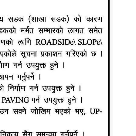
थि त्यस्तै
 । तर पुनः
 कुनै पनि
े सर्वोच्च
ाथि यस्तो
उनले सहिद