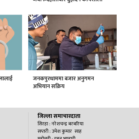
िलालाई
जनकपुरधाममा बजार अनुगमन
अभियान सक्रिय
जिल्ला समाचारदाता
सिरहा : नरेशचन्द्र बरबरिया
सप्तरी : उमेश कुमार साह
महोत्तरी : रञ्जन भण्डारी