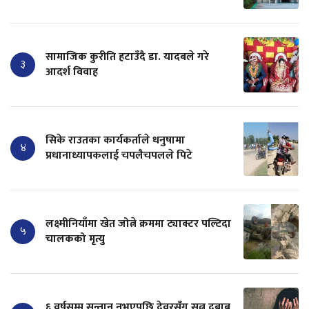
सामाजिक कुरीति हटाउँदै डा. यादबले गरे
३
आदर्श विवाह
सिके राउतका कार्यकर्ताले धनुषामा
४
प्रधानाध्यापकलाई चपलैचपलले पिटे
लक्ष्मीनियाँमा खेत जोत्ने क्रममा ट्याक्टर पल्टिदा
५
चालकको मृत्यु
६ वर्षसम्म सन्तान नभएपछि देवरसँग सुत्न दबाब