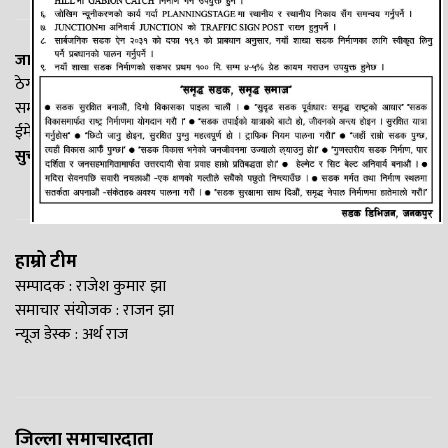
जानकी न्यूज नेटवर्क
ठेगाना: लक्ष्मीनियाँ -७, मधेश प्रदेश
सम्पर्क नं. : +977-9844100829
ईमेल:
Madheshtopnews@gmail.com
सुचना विभाग दर्ता नं. २५४०/२०७७/७८
हाम्रो टीम
सम्पादक : राजेश कुमार झा
समाचार संयोजक : राजन झा
न्यूज डेस्क : अर्थ राज
जिल्ला समाचारदाता