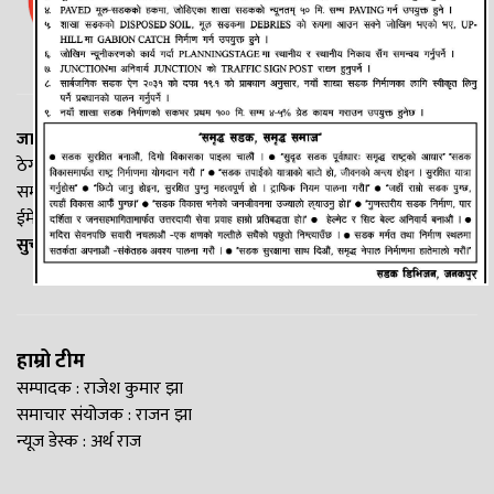
जानकी न्यूज नेटवर्क
ठेगाना: लक्ष्मीनियाँ -७, मधेश प्रदेश
सम्पर्क नं. : +977-9844100829
ईमेल:
Madheshtopnews@gmail.com
सुचना विभाग दर्ता नं. २५४०/२०७७/७८
हाम्रो टीम
सम्पादक : राजेश कुमार झा
समाचार संयोजक : राजन झा
न्यूज डेस्क : अर्थ राज