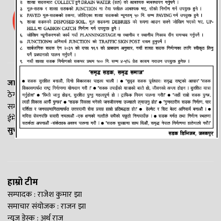
जानकी न्यूज नेटवर्क
ठेगाना: लक्ष्मीनियाँ -७, मधेश प्रदेश
सम्पर्क नं. : +977-9844100829
ईमेल:
Madheshtopnews@gmail.com
सुचना विभाग दर्ता नं. २५४०/२०७७/७८
हाम्रो टीम
सम्पादक : राजेश कुमार झा
समाचार संयोजक : राजन झा
न्यूज डेस्क : अर्थ राज