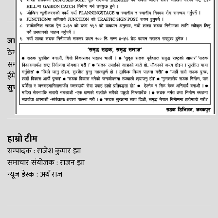
जानकी न्यूज नेटवर्क
ठेगाना: लक्ष्मीनियाँ -७, मधेश प्रदेश
सम्पर्क नं. : +977-9844100829
ईमेल:
Madheshtopnews@gmail.com
सुचना विभाग दर्ता नं. २५४०/२०७७/७८
हाम्रो टीम
सम्पादक : राजेश कुमार झा
समाचार संयोजक : राजन झा
न्यूज डेस्क : अर्थ राज