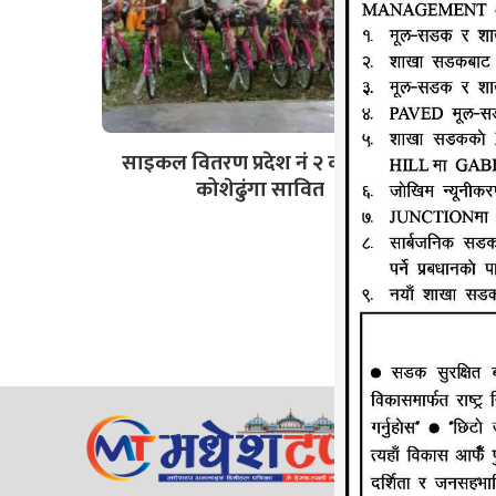
साइकल वितरण प्रदेश नं २ को लागि
कोशेढुंगा सावित
जानकी न्य
ठेगाना: लक्
सम्पर्क न
ईमेल:
Mad