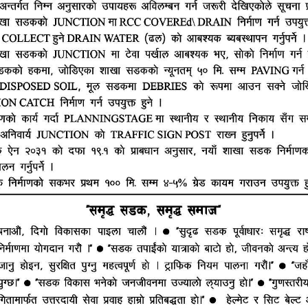
हाम्रो टीम
ूज नेटवर्क
ष्मीनियाँ -७, मधेश प्रदेश
सम्पादक : राजेश कुमार झा
ं. : +977-9844100829
समाचार संयोजक : राजन झा
heshtopnews@gmail.com