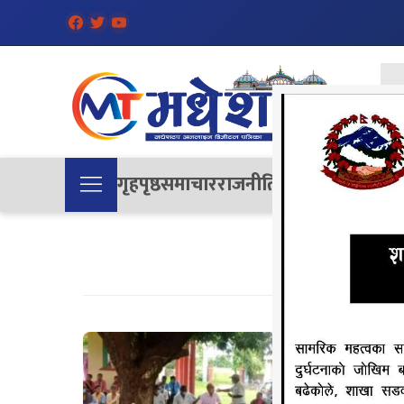
गृहपृष्ठ
समाचार
राजनीति
समाज
देश
विचा
साइकल 