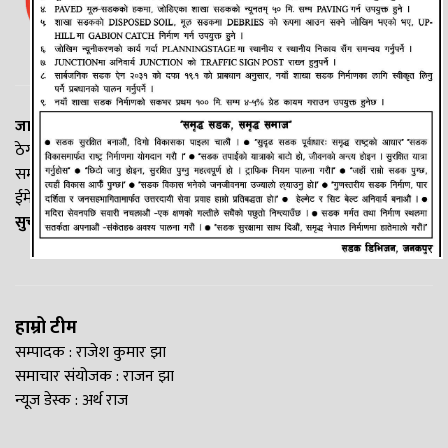
जानकी न्यूज नेटवर्क
ठेगाना: लक्ष्मीनियाँ -७, मधेश प्रदेश
सम्पर्क नं. : +977-9844100829
ईमेल:
Madheshtopnews@gmail.com
सुचना विभाग दर्ता नं. २५४०/२०७७/७८
हाम्रो टीम
सम्पादक : राजेश कुमार झा
समाचार संयोजक : राजन झा
न्यूज डेस्क : अर्थ राज