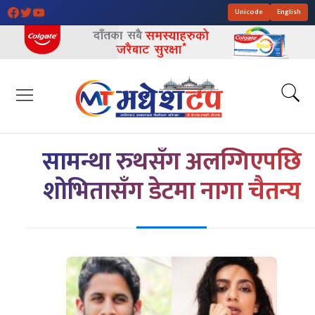
Unicode
English
सामन्था रुथसँग अलग्गिएपछि
शोभितासँग डेटमा नागा चैतन्य