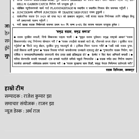
जानकी न्यूज नेटवर्क
ठेगाना: लक्ष्मीनियाँ -७, मधेश प्रदेश
सम्पर्क नं. : +977-9844100829
ईमेल:
Madheshtopnews@gmail.com
सुचना विभाग दर्ता नं. २५४०/२०७७/७८
हाम्रो टीम
सम्पादक : राजेश कुमार झा
समाचार संयोजक : राजन झा
न्यूज डेस्क : अर्थ राज