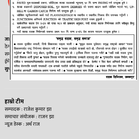
जानकी न्यूज नेटवर्क
ठेगाना: लक्ष्मीनियाँ -७, मधेश प्रदेश
सम्पर्क नं. : +977-9844100829
ईमेल:
Madheshtopnews@gmail.com
सुचना विभाग दर्ता नं. २५४०/२०७७/७८
हाम्रो टीम
सम्पादक : राजेश कुमार झा
समाचार संयोजक : राजन झा
न्यूज डेस्क : अर्थ राज