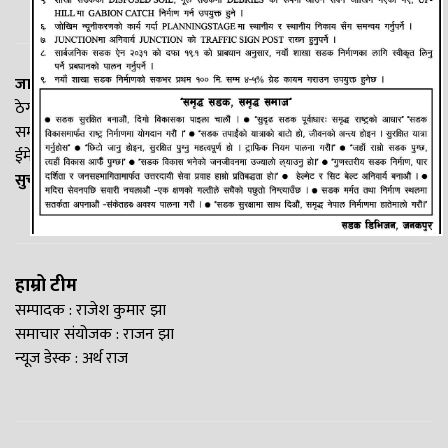
जानकी न्यूज नेटवर्क
ठेगाना: लक्ष्मीनियाँ -७, मधेश प्रदेश
सम्पर्क नं. : +977-9844100829
ईमेल:
Madheshtopnews@gmail.com
सुचना विभाग दर्ता नं. २५४०/२०७७/७८
हाम्रो टीम
सम्पादक : राजेश कुमार झा
समाचार संयोजक : राजन झा
न्यूज डेस्क : अर्थ राज