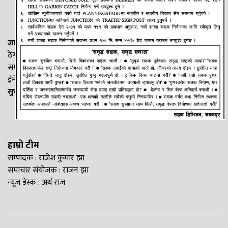
जानकी न्यूज नेटवर्क
ठेगाना: लक्ष्मीनियाँ -७, मधेश प्रदेश
सम्पर्क नं. : +977-9844100829
ईमेल:
Madheshtopnews@gmail.com
सुचना विभाग दर्ता नं. २५४०/२०७७/७८
हाम्रो टीम
सम्पादक : राजेश कुमार झा
समाचार संयोजक : राजन झा
न्यूज डेस्क : अर्थ राज