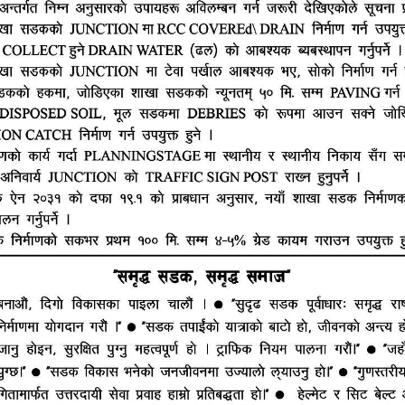
हाम्रो टीम
ूज नेटवर्क
ष्मीनियाँ -७, मधेश प्रदेश
सम्पादक : राजेश कुमार झा
ं. : +977-9844100829
समाचार संयोजक : राजन झा
heshtopnews@gmail.com