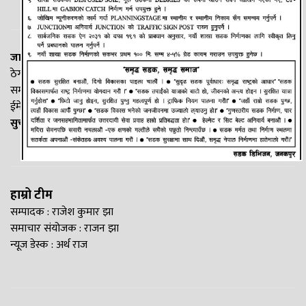
जानकी न्यूज नेटवर्क
ठेगाना: लक्ष्मीनियाँ -७, मधेश प्रदेश
सम्पर्क नं. : +977-9844100829
ईमेल:
Madheshtopnews@gmail.com
सुचना विभाग दर्ता नं. २५४०/२०७७/७८
हाम्रो टीम
सम्पादक : राजेश कुमार झा
समाचार संयोजक : राजन झा
न्यूज डेस्क : अर्थ राज