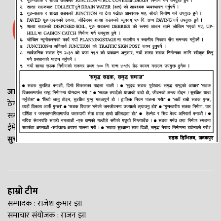
जानकी न्यूज नेटवर्क
ठेगाना: लक्ष्मीनियाँ -७, मधेश प्रदेश
सम्पर्क नं. : +977-9844100829
ईमेल:
Madheshtopnews@gmail.com
सुचना विभाग दर्ता नं. २५४०/२०७७/७८
हाम्रो टीम
सम्पादक : राजेश कुमार झा
समाचार संयोजक : राजन झा