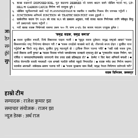
जानकी न्यूज नेटवर्क
ठेगाना: लक्ष्मीनियाँ -७, मधेश प्रदेश
सम्पर्क नं. : +977-9844100829
ईमेल:
Madheshtopnews@gmail.com
सुचना विभाग दर्ता नं. २५४०/२०७७/७८
हाम्रो टीम
सम्पादक : राजेश कुमार झा
समाचार संयोजक : राजन झा
न्यूज डेस्क : अर्थ राज