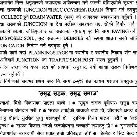
हाम्रो टीम
ूज नेटवर्क
ष्मीनियाँ -७, मधेश प्रदेश
सम्पादक : राजेश कुमार झा
ं. : +977-9844100829
समाचार संयोजक : राजन झा
heshtopnews@gmail.com