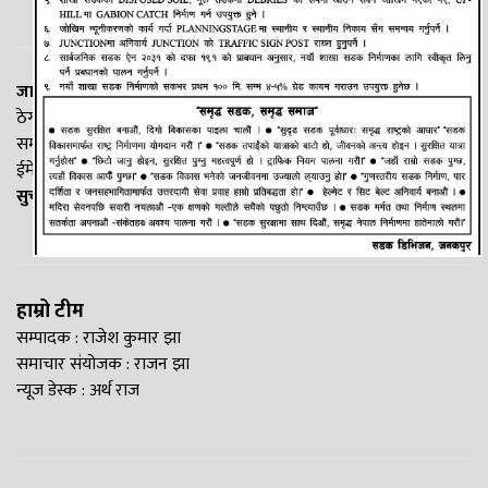
जानकी न्यूज नेटवर्क
ठेगाना: लक्ष्मीनियाँ -७, मधेश प्रदेश
सम्पर्क नं. : +977-9844100829
ईमेल:
Madheshtopnews@gmail.com
सुचना विभाग दर्ता नं. २५४०/२०७७/७८
हाम्रो टीम
सम्पादक : राजेश कुमार झा
समाचार संयोजक : राजन झा
न्यूज डेस्क : अर्थ राज