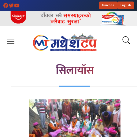
Unicode
English
सिलायाँस