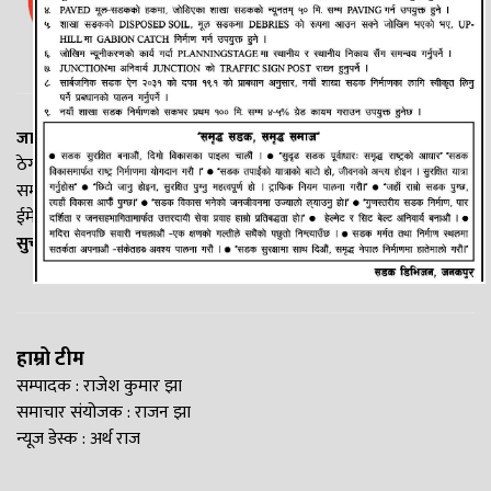
जानकी न्यूज नेटवर्क
ठेगाना: लक्ष्मीनियाँ -७, मधेश प्रदेश
सम्पर्क नं. : +977-9844100829
ईमेल:
Madheshtopnews@gmail.com
सुचना विभाग दर्ता नं. २५४०/२०७७/७८
हाम्रो टीम
सम्पादक : राजेश कुमार झा
समाचार संयोजक : राजन झा
न्यूज डेस्क : अर्थ राज