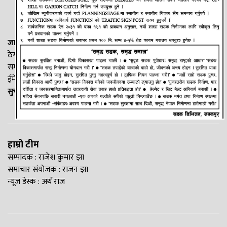
जानकी न्यूज नेटवर्क
ठेगाना: लक्ष्मीनियाँ -७, मधेश प्रदेश
सम्पर्क नं. : +977-9844100829
ईमेल:
Madheshtopnews@gmail.com
सुचना विभाग दर्ता नं. २५४०/२०७७/७८
हाम्रो टीम
सम्पादक : राजेश कुमार झा
समाचार संयोजक : राजन झा
न्यूज डेस्क : अर्थ राज