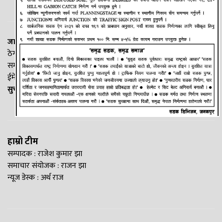
जानकी न्यूज नेटवर्क
ठेगाना: लक्ष्मीनियाँ -७, मधेश प्रदेश
सम्पर्क नं. : +977-9844100829
ईमेल:
Madheshtopnews@gmail.com
सुचना विभाग दर्ता नं. २५४०/२०७७/७८
हाम्रो टीम
सम्पादक : राजेश कुमार झा
समाचार संयोजक : राजन झा
न्यूज डेस्क : अर्थ राज