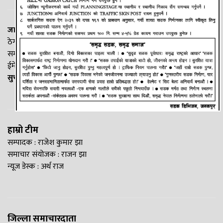
जानकी न्यूज नेटवर्क
ठेगाना: लक्ष्मीनियाँ -७, मधेश प्रदेश
सम्पर्क नं. : +977-9844100829
ईमेल:
Madheshtopnews@gmail.com
सुचना विभाग दर्ता नं. २५४०/२०७७/७८
हाम्रो टीम
सम्पादक : राजेश कुमार झा
समाचार संयोजक : राजन झा
न्यूज डेस्क : अर्थ राज
जिल्ला समाचारदाता