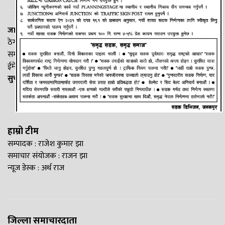
जानकी न्यूज नेटवर्क
ठेगाना: लक्ष्मीनियाँ -७, मधेश प्रदेश
सम्पर्क नं. : +977-9844100829
ईमेल:
Madheshtopnews@gmail.com
सुचना विभाग दर्ता नं. २५४०/२०७७/७८
हाम्रो टीम
सम्पादक : राजेश कुमार झा
समाचार संयोजक : राजन झा
न्यूज डेस्क : अर्थ राज
जिल्ला समाचारदाता