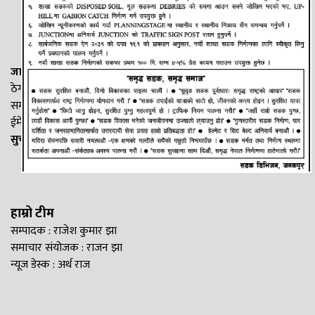
जानकी न्यूज नेटवर्क
ठेगाना: लक्ष्मीनियाँ -७, मधेश प्रदेश
सम्पर्क नं. : +977-9844100829
ईमेल:
Madheshtopnews@gmail.com
सुचना विभाग दर्ता नं. २५४०/२०७७/७८
हाम्रो टीम
सम्पादक : राजेश कुमार झा
समाचार संयोजक : राजन झा
न्यूज डेस्क : अर्थ राज