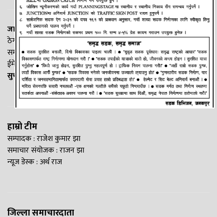
जानकी न्यूज नेटवर्क
ठेगाना: लक्ष्मीनियाँ -७, मधेश प्रदेश
सम्पर्क नं. : +977-9844100829
ईमेल:
Madheshtopnews@gmail.com
सुचना विभाग दर्ता नं. २५४०/२०७७/७८
हाम्रो टीम
सम्पादक : राजेश कुमार झा
समाचार संयोजक : राजन झा
न्यूज डेस्क : अर्थ राज
जिल्ला समाचारदाता