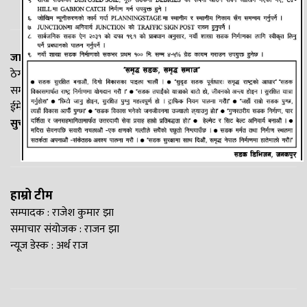
जानकी न्यूज नेटवर्क
ठेगाना: लक्ष्मीनियाँ -७, मधेश प्रदेश
सम्पर्क नं. : +977-9844100829
ईमेल:
Madheshtopnews@gmail.com
सुचना विभाग दर्ता नं. २५४०/२०७७/७८
हाम्रो टीम
सम्पादक : राजेश कुमार झा
समाचार संयोजक : राजन झा
न्यूज डेस्क : अर्थ राज