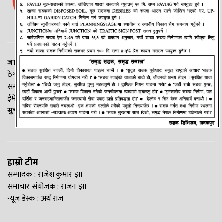
जानकी न्यूज नेटवर्क
ठेगाना: लक्ष्मीनियाँ -७, मधेश प्रदेश
सम्पर्क नं. : +977-9844100829
ईमेल:
Madheshtopnews@gmail.com
सुचना विभाग दर्ता नं. २५४०/२०७७/७८
हाम्रो टीम
सम्पादक : राजेश कुमार झा
समाचार संयोजक : राजन झा
न्यूज डेस्क : अर्थ राज