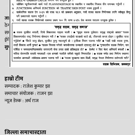
जानकी न्यूज नेटवर्क
ठेगाना: लक्ष्मीनियाँ -७, मधेश प्रदेश
सम्पर्क नं. : +977-9844100829
ईमेल:
Madheshtopnews@gmail.com
सुचना विभाग दर्ता नं. २५४०/२०७७/७८
हाम्रो टीम
सम्पादक : राजेश कुमार झा
समाचार संयोजक : राजन झा
न्यूज डेस्क : अर्थ राज
जिल्ला समाचारदाता