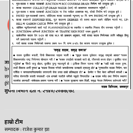
जानकी न्यूज नेटवर्क
ठेगाना: लक्ष्मीनियाँ -७, मधेश प्रदेश
सम्पर्क नं. : +977-9844100829
ईमेल:
Madheshtopnews@gmail.com
सुचना विभाग दर्ता नं. २५४०/२०७७/७८
हाम्रो टीम
सम्पादक : राजेश कुमार झा