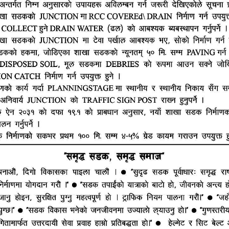
हाम्रो टीम
ूज नेटवर्क
ष्मीनियाँ -७, मधेश प्रदेश
सम्पादक : राजेश कुमार झा
ं. : +977-9844100829
समाचार संयोजक : राजन झा
heshtopnews@gmail.com