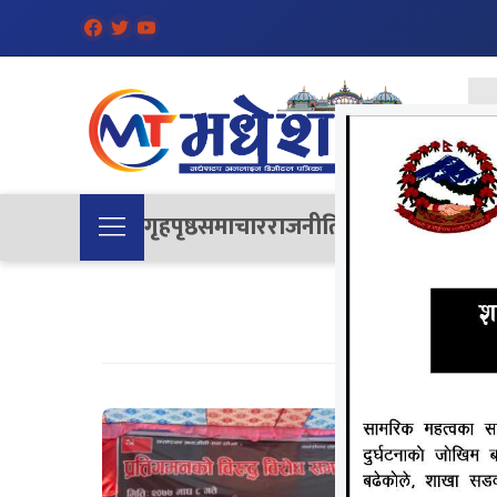
गृहपृष्ठ
समाचार
राजनीति
समाज
देश
विचा