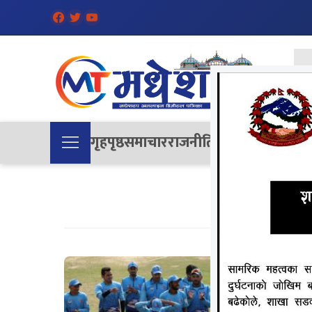
गृहपृष्ठ
समाचार
राजनीति
समाज
देश
विचा