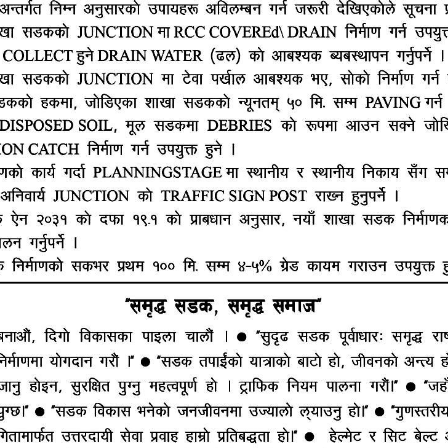
हाम्रो टीम
ूज नेटवर्क
ष्मीनियाँ -७, मधेश प्रदेश
सम्पादक : राजेश कुमार झा
ं. : +977-9844100829
समाचार संयोजक : राजन झा
heshtopnews@gmail.com