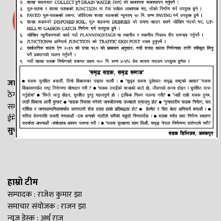
जानकी न्यूज नेटवर्क
ठेगाना: लक्ष्मीनियाँ -७, मधेश प्रदेश
सम्पर्क नं. : +977-9844100829
ईमेल:
Madheshtopnews@gmail.com
सुचना विभाग दर्ता नं. २५४०/२०७७/७८
हाम्रो टीम
सम्पादक : राजेश कुमार झा
समाचार संयोजक : राजन झा
न्यूज डेस्क : अर्थ राज