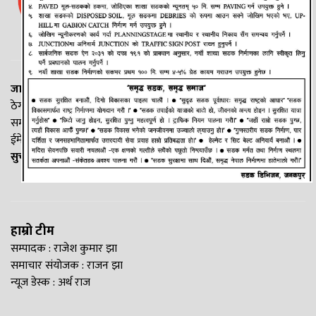
जानकी न्यूज नेटवर्क
ठेगाना: लक्ष्मीनियाँ -७, मधेश प्रदेश
सम्पर्क नं. : +977-9844100829
ईमेल:
Madheshtopnews@gmail.com
सुचना विभाग दर्ता नं. २५४०/२०७७/७८
हाम्रो टीम
सम्पादक : राजेश कुमार झा
समाचार संयोजक : राजन झा
न्यूज डेस्क : अर्थ राज