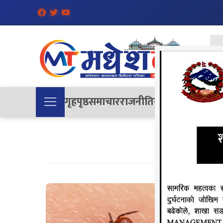
गृहपृष्ठ
समाचार
राजनीति
समाज
देश
विचा