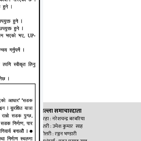
जिल्ला समाचारदाता
सिरहा : नरेशचन्द्र बरबरिया
सप्तरी : उमेश कुमार साह
महोत्तरी : रञ्जन भण्डारी