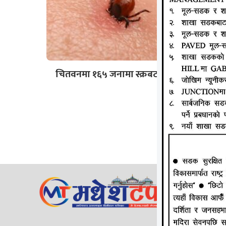
चितवनमा १६५ जनामा स्क्रबटाइफस
जानकी न्य
ठेगाना: लक्
सम्पर्क न
ईमेल:
Mad
सुचना वि