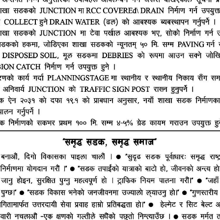
हाम्रो टीम
ूज नेटवर्क
ष्मीनियाँ -७, मधेश प्रदेश
सम्पादक : राजेश कुमार झा
ं. : +977-9844100829
समाचार संयोजक : राजन झा
heshtopnews@gmail.com
न्यूज डेस्क : अर्थ राज
भाग दर्ता नं. २५४०/२०७७/७८