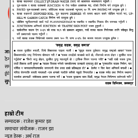
जानकी न्यूज नेटवर्क
ठेगाना: लक्ष्मीनियाँ -७, मधेश प्रदेश
सम्पर्क नं. : +977-9844100829
ईमेल:
Madheshtopnews@gmail.com
सुचना विभाग दर्ता नं. २५४०/२०७७/७८
हाम्रो टीम
सम्पादक : राजेश कुमार झा
समाचार संयोजक : राजन झा
न्यूज डेस्क : अर्थ राज