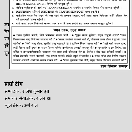
जानकी न्यूज नेटवर्क
ठेगाना: लक्ष्मीनियाँ -७, मधेश प्रदेश
सम्पर्क नं. : +977-9844100829
ईमेल:
Madheshtopnews@gmail.com
सुचना विभाग दर्ता नं. २५४०/२०७७/७८
हाम्रो टीम
सम्पादक : राजेश कुमार झा
समाचार संयोजक : राजन झा
न्यूज डेस्क : अर्थ राज