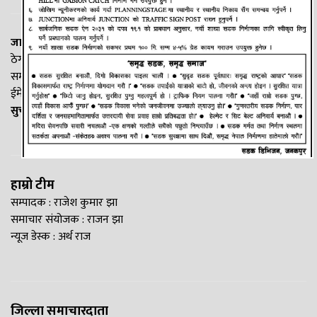
जानकी न्यूज नेटवर्क
ठेगाना: लक्ष्मीनियाँ -७, मधेश प्रदेश
सम्पर्क नं. : +977-9844100829
ईमेल:
Madheshtopnews@gmail.com
सुचना विभाग दर्ता नं. २५४०/२०७७/७८
हाम्रो टीम
सम्पादक : राजेश कुमार झा
समाचार संयोजक : राजन झा
न्यूज डेस्क : अर्थ राज
जिल्ला समाचारदाता