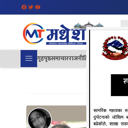
गृहपृष्ठ
समाचार
राजनीति
समाज
देश
विचा