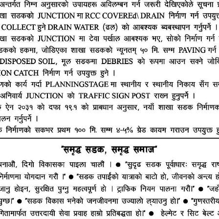
हाम्रो टीम
ूज नेटवर्क
ष्मीनियाँ -७, मधेश प्रदेश
सम्पादक : राजेश कुमार झा
ं. : +977-9844100829
समाचार संयोजक : राजन झा
heshtopnews@gmail.com