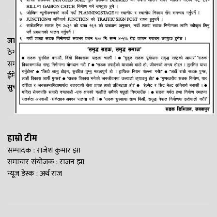
जानकी न्यूज नेटवर्क
ठेगाना: लक्ष्मीनियाँ -७, मधेश प्रदेश
सम्पर्क नं. : +977-9844100829
ईमेल:
Madheshtopnews@gmail.com
सुचना विभाग दर्ता नं. २५४०/२०७७/७८
हाम्रो टीम
सम्पादक : राजेश कुमार झा
समाचार संयोजक : राजन झा
न्यूज डेस्क : अर्थ राज