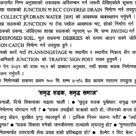
हाम्रो टीम
ूज नेटवर्क
ष्मीनियाँ -७, मधेश प्रदेश
सम्पादक : राजेश कुमार झा
ं. : +977-9844100829
समाचार संयोजक : राजन झा
heshtopnews@gmail.com