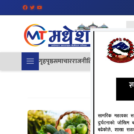
गृहपृष्ठ
समाचार
राजनीति
समाज
देश
विचा