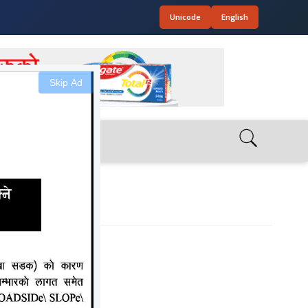
Unicode
English
Skip Ad
ाइने