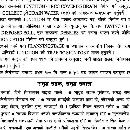
हाम्रो टीम
ूज नेटवर्क
ष्मीनियाँ -७, मधेश प्रदेश
सम्पादक : राजेश कुमार झा
ं. : +977-9844100829
समाचार संयोजक : राजन झा
heshtopnews@gmail.com
न्यूज डेस्क : अर्थ राज
भाग दर्ता नं. २५४०/२०७७/७८