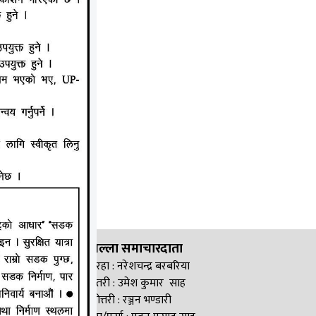
जिल्ला समाचारदाता
सिरहा : नरेशचन्द्र बरबरिया
सप्तरी : उमेश कुमार साह
महोत्तरी : रञ्जन भण्डारी