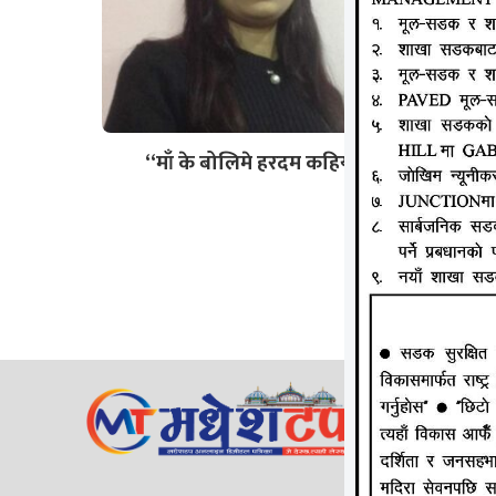
“माँ के बोलिमे हरदम कहिया ”
जानकी न्य
ठेगाना: लक्
सम्पर्क न
ईमेल:
Mad
सुचना वि