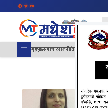
गृहपृष्ठ
समाचार
राजनीति
समाज
देश
विचा