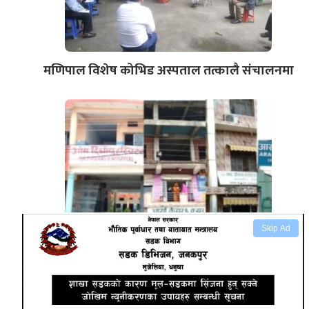
मणिपाल विशेष कोभिड अस्पताल तत्कालै संचालनमा
Skip Ad
जनकपुरका सबै हस्पिटलहरुको अनुगमन हुने सुचना