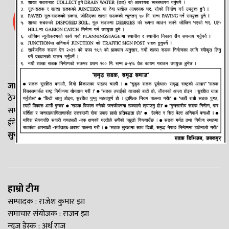
जानकी न्यूज नेटवर्क
ठेगाना: लक्ष्मीनियाँ -७, मधेश प्रदेश
सम्पर्क नं. : +977-9844100829
ईमेल:
Madheshtopnews@gmail.com
सुचना विभाग दर्ता नं. २५४०/२०७७/७८
हाम्रो टीम
सम्पादक : राजेश कुमार झा
समाचार संयोजक : राजन झा
न्यूज डेस्क : अर्थ राज