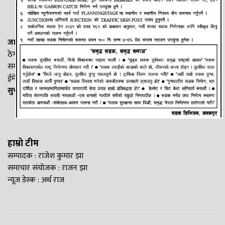
जानकी न्यूज नेटवर्क
ठेगाना: लक्ष्मीनियाँ -७, मधेश प्रदेश
सम्पर्क नं. : +977-9844100829
ईमेल:
Madheshtopnews@gmail.com
सुचना विभाग दर्ता नं. २५४०/२०७७/७८
हाम्रो टीम
सम्पादक : राजेश कुमार झा
समाचार संयोजक : राजन झा
न्यूज डेस्क : अर्थ राज